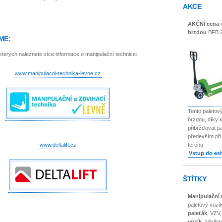
AKCE
AKČNÍ cena
n
brzdou
BFB 2
ME:
 kterých naleznete více informace o manipulační technice:
www.manipulacni-technika-levne.cz
Tento paletov
brzdou, díky 
přibržďovat p
především při
terénu.
www.deltalift.cz
Vstup do es
ŠTÍTKY
Manipulační 
paletový vozí
paleťák
, VZV
vozík
, zdviha