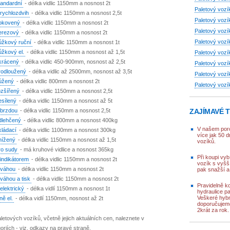
tandardní
- délka vidlic 1150mm a nosnost 2t
Paletový vozí
 rychlozdvih
- délka vidlic 1150mm a nosnost 2,5t
Paletový vozí
pokovený
- délka vidlic 1150mm a nosnost 2t
Paletový vozí
nerezový
- délka vidlic 1150mm a nosnost 2t
Paletový vozí
ůžkový ruční
- délka vidlic 1150mm a nosnost 1t
ůžkový el.
- délka vidlic 1150mm a nosnost až 1,5t
Paletový vozí
zkrácený
- délka vidlic 450-900mm, nosnost až 2,5t
Paletový vozí
rodloužený
- délka vidlic až 2500mm, nosnost až 3,5t
Paletový vozí
zúžený
- délka vidlic 800mm a nosnost 2t
Paletový vozík
ozšířený
- délka vidlic 1150mm a nosnost 2,5t
esílený
- délka vidlic 1150mm a nosnost až 5t
ZAJÍMAVÉ T
 brzdou
- délka vidlic 1150mm a nosnost 2,5t
dlehčený
- délka vidlic 800mm a nosnost 400kg
V našem poro
kládací
- délka vidlic 1100mm a nosnost 300kg
více jak 50 
nížený
- délka vidlic 1150mm a nosnost až 1,5t
vozíků.
ro sudy
- má kruhové vidlice a nosnost 365kg
Při koupi vyb
 indikátorem
- délka vidlic 1150mm a nosnost 2t
vozík s vyšší
 váhou
- délka vidlic 1150mm a nosnost 2t
pak snažší 
váhou a tisk
- délka vidlic 1150mm a nosnost 2t
Pravidelně kon
elektrický
- délka vidlí 1150mm a nosnost 1t
hydraulice p
Veškeré hybn
ně el.
- délka vidlí 1150mm, nosnost až 2t
doporučujem
2krát za rok.
aletových vozíků, včetně jejich aktuálních cen, naleznete v
oriích - viz. odkazy na pravé straně.