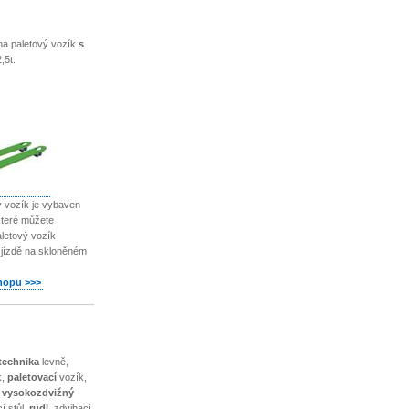
a paletový vozík
s
,5t.
ý vozík je vybaven
které můžete
aletový vozík
 jízdě na skloněném
hopu >>>
technika
levně,
k,
paletovací
vozík,
,
vysokozdvižný
cí stůl,
rudl,
zdvihací