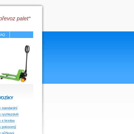
převoz palet
"
FAQ
VOZÍKY
k standardní
k rychlozdvih
k s brzdou
ík pokovený
ík nůžkový