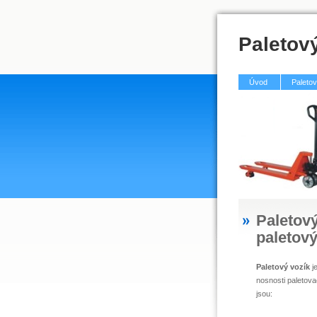
Paletov
Úvod
Paletov
Paletový
paletov
Paletový vozík
je
nosnosti paletova
jsou: