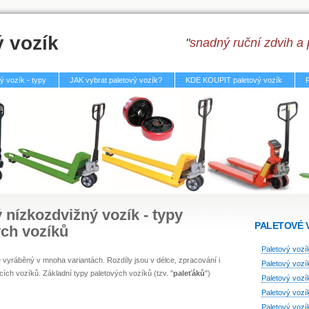
ý vozík
"
snadný ruční zdvih a 
ý vozík - typy
JAK vybrat paletový vozík?
KDE KOUPIT paletový vozík
 nízkozdvižný vozík - typy
PALETOVÉ 
ých vozíků
Paletový vozí
 vyráběný v mnoha variantách. Rozdíly jsou v délce, zpracování i
Paletový vozí
cích vozíků. Základní typy paletových vozíků (tzv. "
paleťáků
")
Paletový vozí
Paletový voz
Paletový voz