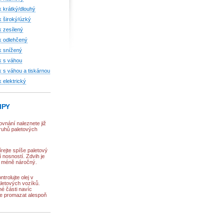
k krátký/dlouhý
k široký/úzký
k zesílený
k odlehčený
k snížený
k s váhou
k s váhou a tiskárnou
 elektrický
IPY
vnání naleznete již
druhů paletových
írejte spíše paletový
 nosností. Zdvih je
a méně náročný.
trolujte olej v
aletových vozíků.
é části navíc
e promazat alespoň